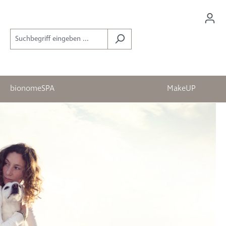
bionomeSPA
MakeUP