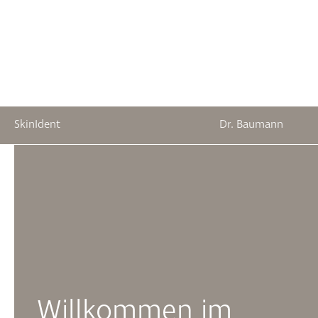
SkinIdent
Dr. Baumann
springen
Zur Hauptnavigation springen
Willkommen im