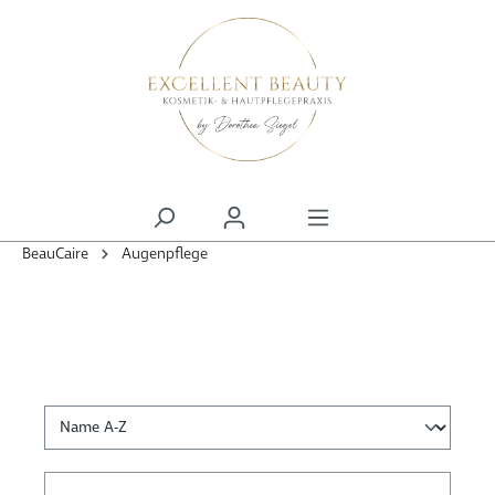
alt springen
BeauCaire
Augenpflege