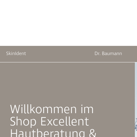
SkinIdent
Dr. Baumann
springen
Zur Hauptnavigation springen
Willkommen im
Shop Excellent
Hautberatung &