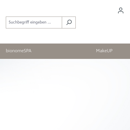
bionomeSPA
MakeUP