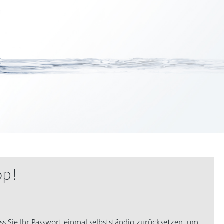
op!
ss Sie Ihr Passwort einmal selbstständig zurücksetzen, um