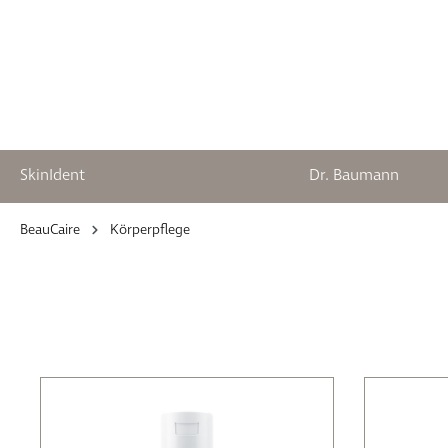
SkinIdent
Dr. Baumann
springen
Zur Hauptnavigation springen
BeauCaire
Körperpflege