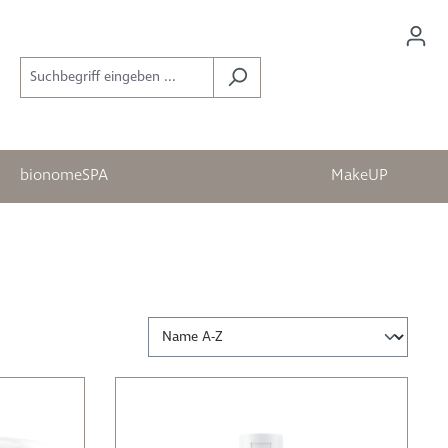
bionomeSPA
MakeUP