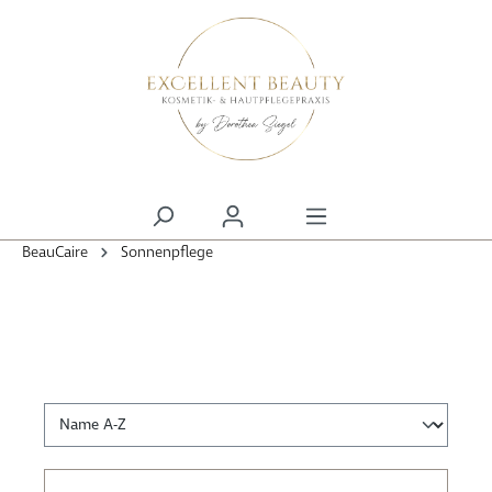
alt springen
BeauCaire
Sonnenpflege