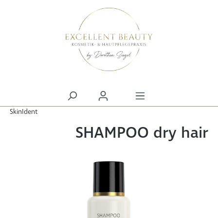
alt springen
SkinIdent
SHAMPOO dry hair